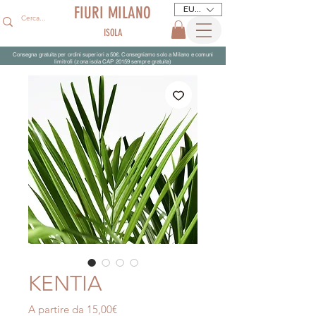
FIURI MILANO
EUR (€)
ISOLA
Consegna gratuita per ordini superiori a 50€. Consegniamo solo a Milano e comuni
limitrofi (zona isola CAP 20159 sempre gratuita)
KENTIA
Prezzo
A partire da
15,00€