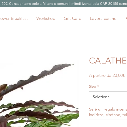
 a 50€. Consegniamo solo a Milano e comuni limitrofi (zona isola CAP 20159 semp
lower Breakfast
Workshop
Gift Card
Lavora con noi
CALATHE
P
A partire da
20,00€
s
Size
*
Seleziona
Se è un regalo inseris
indirizzo, citofono, te