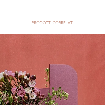
dimensioni e aspett
Origine:
Sud Amer
seconda della stagio
Difficoltà:
Media
acquistata. La forma
Luce:
Moderata, n
possono variare rispe
Purificazione dell
quanto tutte le pian
PRODOTTI CORRELATI
Temperatura:
ide
ma ognuno ha una su
Evita le correnti 
unica.
ventilazione sia 
I vasi nelle foto no
Annaffiatura:
mant
Prediligiamo fornito
evitando i ristagn
garantire quindi la 
Terreno:
morbido 
prodotti scelti, in c
universale, sul f
per proporti disponi
favorire il drena
non sarai soddisfat
Tossicità per ani
completo del tuo or
Concimazione:
2 
concime liquido 
Riproduzione:
div
Suggerimenti:
Tr
di questa pianta,
da finestre molt
se le viene data 