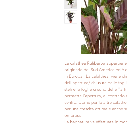
La calathea Rufibarba appartiene
originaria del Sud America ed è 
in Europa. La calalthea viene c
dell'apertura/ chiusura delle fogl
steli e le foglie ci sono delle "art
permette l'apertura, al contrario 
centro. Come per le altre calathe
per una crescita ottimale anche s
ombrosi.
La bagnatura va effettuata in mo