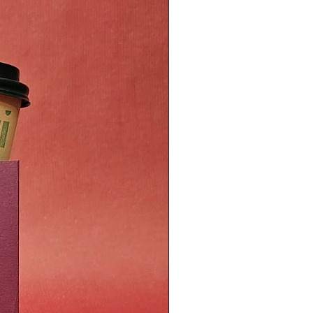
alathea è stato dato il suo nome
eghiera, perché le sue foglie si
di notte, come le mani in
 sveglio abbastanza presto vedrai
i all'alba, per raccogliere tutti i
 Il nome Calathea deriva invece
hos” ovvero “cesto”, perché gli
e sue lunghe foglie per creare