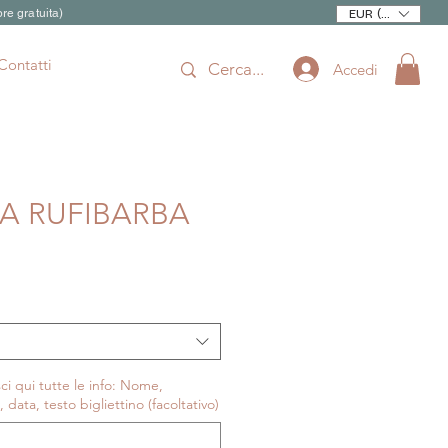
re gratuita)
EUR (€)
Contatti
Accedi
A RUFIBARBA
rezzo
contato
ci qui tutte le info: Nome,
l, data, testo bigliettino (facoltativo)