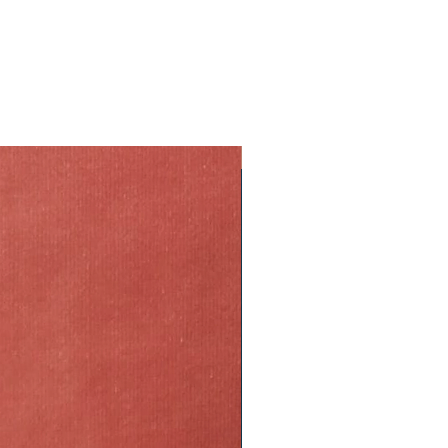
o della pianta possono variare a
ica, Africa meridionale
ne e del periodo in cui viene
 ed il portamento della pianta
on sole diretto
tto alle foto dell’inserzione in
’aria:
Si
te non sono cloni l’una delle altre
ale tra 18-23 ° C minima 15 ° C.
a caratteristica che la rende
d'aria e assicurati che la
ragionevole.
NEW
n sono compresi nel prezzo.
enere il terreno umido,
ri italiani e non possiamo
i idrici, frequenti nebulizzazioni
disponibilità immediata dei
e drenante, in vaso terriccio
aso di problemi verrai contattato
ondo del vaso argilla espansa per
bilità e tempi di consegna e se
ggio
to ti garantiamo un rimborso
mali o umani:
No
dine.
volte al mese somministrare del
per piante verdi
isione dei rizomi
oppo sole può far sbiadire i colori
 quindi cerca di tenerlo lontano
o soleggiate. Risponderà meglio
acqua filtrata anziché acqua del