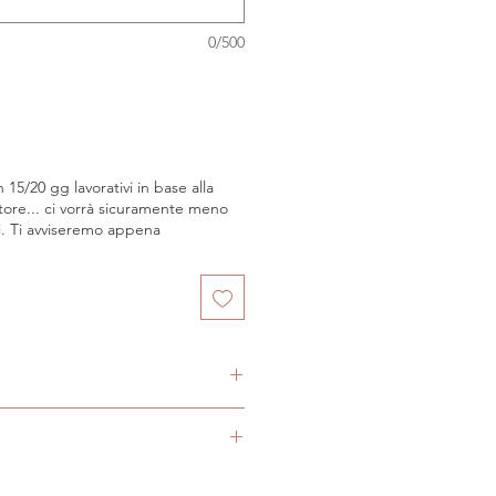
0/500
 15/20 gg lavorativi in base alla
itore... ci vorrà sicuramente meno
. Ti avviseremo appena
Rufibarba
nta della preghiera
renne, Interno
te a scopo illustrativo,
aceae