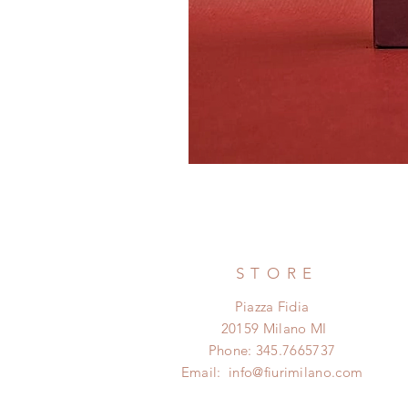
STORE
Piazza Fidia
20159 Milano MI
Phone: 345.7665737
Email:
info@fiurimilano.com