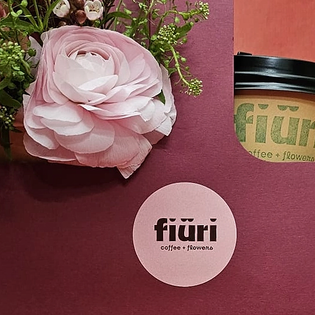
rubinetto.
Curiosità:
Alla c
di pianta della pr
piegano insieme 
preghiera. Se sei
le foglie rilassars
raggi del giorno.
dal greco “Kalat
indiani usavano l
cestini.