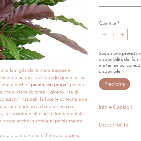
Quantità
*
Spedizione prevista in
disponibilità del forn
ma teniamoci comodi
 alla famiglia delle marantaceae è
disponibile.
diventata un must nell'arredo green anche
Preordina
hiamata anche "
pianta che prega
" per via
ie che avviene durante il giorno. Tra gli
icolazioni" naturali, la luce le sollecita e ne
alla sera tendono a chiudersi verso il
Info e Consigli
a, l'esposizione alla luce è fondamentale
Nome:
Calathea 
e cresce anche in ambienti parzialmente
Disponibilità
Soprannome:
pia
Tipo di pianta:
Pe
do tale da mantenere il terreno appena
Le foto sono puramen
Famiglia:
Marant