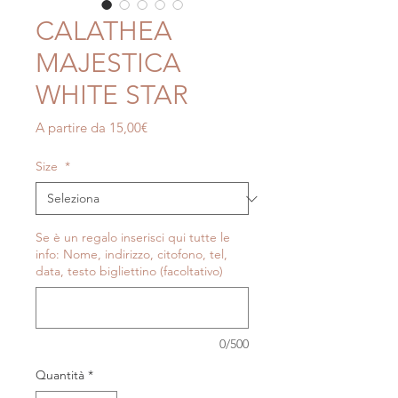
CALATHEA
MAJESTICA
WHITE STAR
Prezzo
A partire da
15,00€
scontato
Size
*
Se è un regalo inserisci qui tutte le
info: Nome, indirizzo, citofono, tel,
data, testo bigliettino (facoltativo)
0/500
Quantità
*