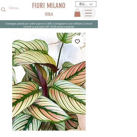
FIURI MILANO
EUR (€)
ISOLA
Consegna gratuita per ordini superiori a 50€. Consegniamo solo a Milano e comuni
limitrofi (zona isola CAP 20159 sempre gratuita)