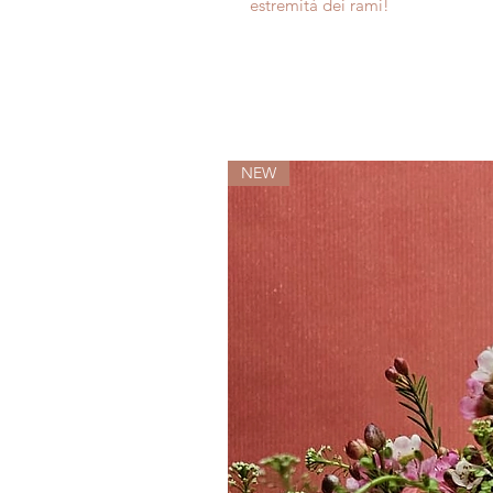
estremità dei rami!
NEW