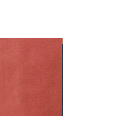
 non sole diretto
tto alle foto dell’inserzione in
’aria:
Si Studi scientifici
te non sono cloni l’una delle altre
 Rhipsalis ha delle notevoli
a caratteristica che la rende
ss!
24 ° C sono perfette, con un
n sono compresi nel prezzo.
di 16 ° C.
ri italiani e non possiamo
tenere il terreno umido,
disponibilità immediata dei
NEW
 idrici
aso di problemi verrai contattato
acee, non troppo ricco e molto
bilità e tempi di consegna e se
 terriccio per cactus e piante
to ti garantiamo un rimborso
 del vaso argilla espansa per
dine.
ggio
mali o umani:
Si.
volta al mese somministrare del
per cactacee
lea
cientifici dimostrano che la
 notevoli proprietà antistress!