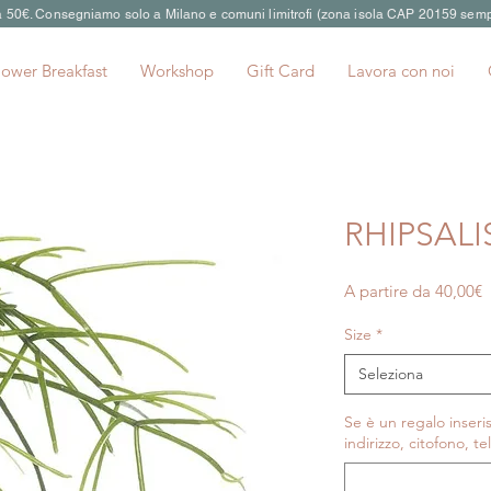
 a 50€. Consegniamo solo a Milano e comuni limitrofi (zona isola CAP 20159 semp
lower Breakfast
Workshop
Gift Card
Lavora con noi
RHIPSALI
P
A partire da
40,00€
s
Size
*
Seleziona
Se è un regalo inseris
indirizzo, citofono, te