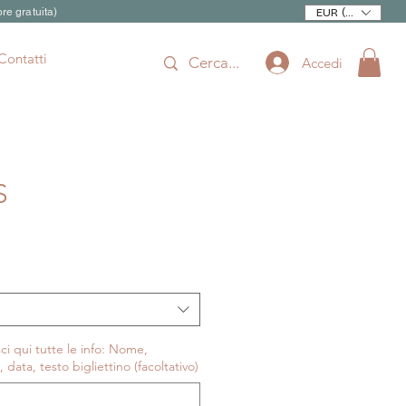
re gratuita)
EUR (€)
Contatti
Accedi
S
rezzo
contato
ci qui tutte le info: Nome,
l, data, testo bigliettino (facoltativo)