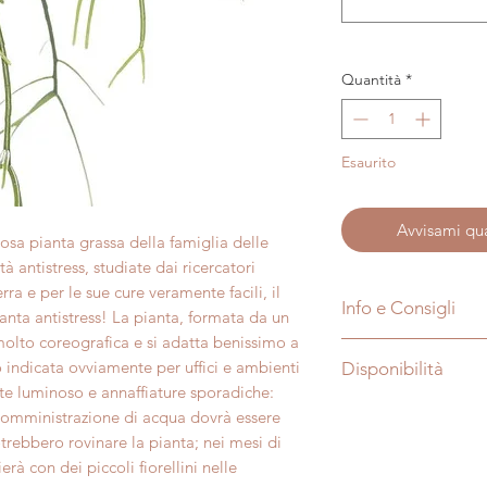
Quantità
*
Esaurito
Avvisami qu
osa pianta grassa della famiglia delle
à antistress, studiate dai ricercatori
erra e per le sue cure veramente facili, il
Info e Consigli
nta antistress! La pianta, formata da un
è molto coreografica e si adatta benissimo a
Nome:
Rhipsalis
 indicata ovviamente per uffici e ambienti
Disponibilità
Soprannome:
nte luminoso e annaffiature sporadiche:
Tipo di pianta:
Su
Le foto sono puramen
 somministrazione di acqua dovrà essere
Famiglia:
Cactac
dimensioni e aspett
trebbero rovinare la pianta; nei mesi di
Origine:
America,
seconda della stagio
erà con dei piccoli fiorellini nelle
Difficoltà:
media
acquistata. La forma