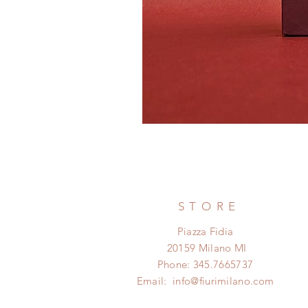
STORE
Piazza Fidia
20159 Milano MI
Phone: 345.7665737
Email:
info@fiurimilano.com