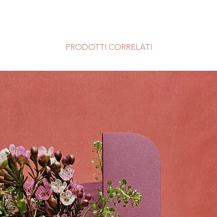
Luce:
molta luce,
possono variare rispe
Purificazione dell
quanto tutte le pian
dimostrano che la
ma ognuno ha una su
proprietà antistre
unica.
Temperatura:
21-
PRODOTTI CORRELATI
I vasi nelle foto no
minimo notturno 
Prediligiamo fornito
Annaffiatura:
man
garantire quindi la 
evitando i ristagni
prodotti scelti, in c
Terreno:
per cact
per proporti disponi
drenante, in vaso
non sarai soddisfat
grasse, sul fondo
completo del tuo or
favorire il drena
Tossicità per ani
Concimazione:
1 
concime liquido 
Riproduzione:
ta
Suggerimenti:
Curiosità:
Studi s
Rhipsalis ha delle