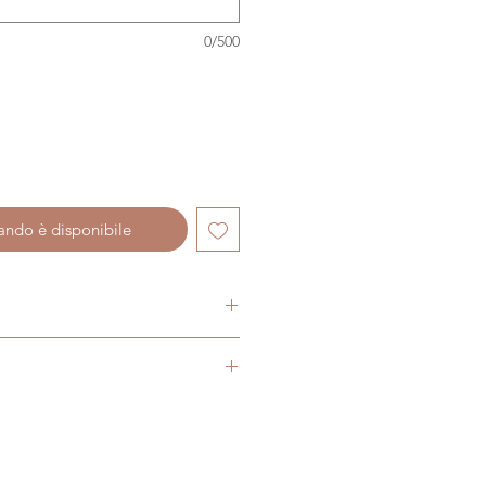
0/500
ando è disponibile
cculenta
te a scopo illustrativo,
eae
o della pianta possono variare a
 Africa e Asia
ne e del periodo in cui viene
 ed il portamento della pianta