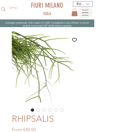
FIURI MILANO
EUR (€)
ISOLA
Consegna gratuita per ordini superiori a 50€. Consegniamo solo a Milano e comuni
limitrofi (zona isola CAP 20159 sempre gratuita)
RHIPSALIS
Sale
From
€40.00