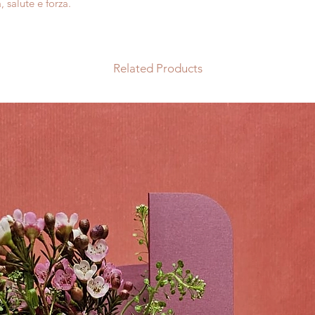
, salute e forza.
seconda della stagio
Difficoltà:
Bassa
acquistata. La forma
Luce:
molta luce,
possono variare rispe
Purificazione dell
quanto tutte le pian
significativamente
Related Products
ma ognuno ha una su
ambienti.
unica.
Temperatura:
fel
I vasi nelle foto no
10 ° C per brevi 
Prediligiamo fornito
Annaffiatura:
lasc
garantire quindi la 
annaffiare.
prodotti scelti, in c
Terreno:
morbido 
per proporti disponi
universale, sul f
non sarai soddisfat
favorire il drena
completo del tuo or
Tossicità per ani
Concimazione:
1 
concime liquido 
Riproduzione:
tal
Suggerimenti:
Curiosità:
Alcuni
Sanseveria sia u
Principe di Sanse