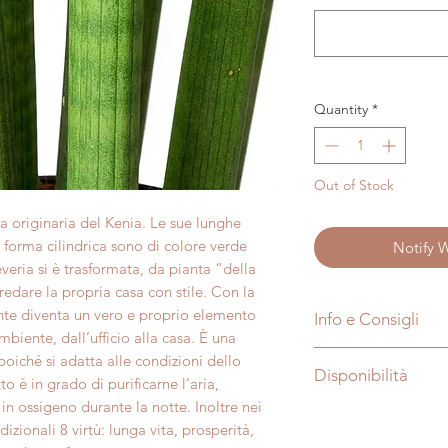
Quantity
*
Out of Stock
ca originaria del Kenia. Le sue lunghe
di forma cilindrica sono di colore verde
Notify 
veria si è trasformata, da pianta “della
edare la propria casa con stile. Con la
nte diventa un vero e proprio elemento
Info e Consigli
mbiente, dall’ufficio alla casa. È una
Nome:
Sansevieri
oiché si adatta alle condizioni dello
Disponibilità
Soprannome:
o è in grado di purificarne l’aria,
Tipo di pianta:
Se
in ossigeno durante la notte. Inoltre nei
Le foto sono puramen
Famiglia:
Agavac
dizionali 8 virtù: lunga vita, prosperità,
dimensioni e aspett
Origine:
Africa, A