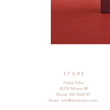
STORE
Piazza Fidia
20159 Milano MI
Phone: 345.7665737
Email:
info@fiurimilano.com