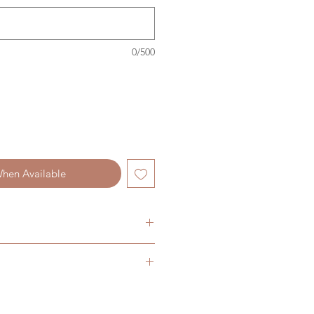
0/500
When Available
a cylindrica
mpre verde
te a scopo illustrativo,
eae
o della pianta possono variare a
sia tropicali