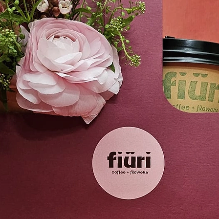
suo scopritore l'
onore del conte 
che, inviatala per
svedese, questi 
Sansevieria.In qu
anche come “Ling
presentano una del
che gli ha da sem
delle piante verdi
negli appartament
purificare l'ambi
produttrice di os
contrastare agen
Benzene, Trichlor