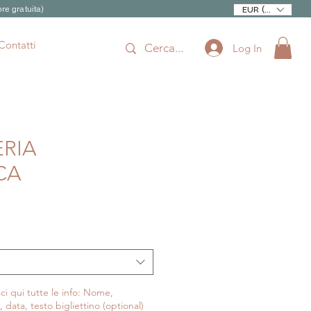
re gratuita)
EUR (€)
Contatti
Log In
ERIA
CA
ci qui tutte le info: Nome,
l, data, testo bigliettino (optional)