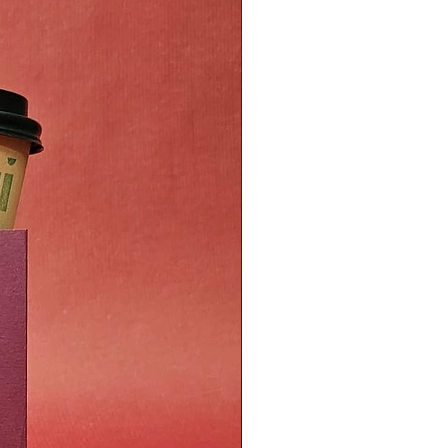
avesse chiamata Sanseverina in
Sanseverino di Chiaromonte e
 la classificazione a un naturalista
ne sbagliò il nome chiamandola
esta varietà “Trifasciata”, famosa
ua di suocera”, le foglie
icata striatura gialla sui lati,
pre conferito la fama di una
 più scenografiche in utilizzo
i, oltre alla capacità di
ente: è infatti una grande
sigeno ed è in grado di
ti inquinanti come Formaldeide,
oetilene e Xylene.