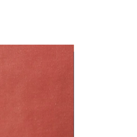
ne e del periodo in cui viene
 ed il portamento della pianta
 pieno sole
tto alle foto dell’inserzione in
’aria:
Si migliora
te non sono cloni l’una delle altre
 la qualità dell'aria degli
a caratteristica che la rende
ice ovunque tra 15-23 ° C e fino a
n sono compresi nel prezzo.
periodi.
NEW
ri italiani e non possiamo
iare asciugare il terreno prima di
disponibilità immediata dei
aso di problemi verrai contattato
e drenante, in vaso terriccio
bilità e tempi di consegna e se
ondo del vaso argilla espansa per
to ti garantiamo un rimborso
ggio
dine.
mali o umani:
Si
volta al mese somministrare del
per cactacee
ea, divisione cespi
 sostengono che il nome
n omaggio al settecentesco
vero. Altri ritengono invece che il