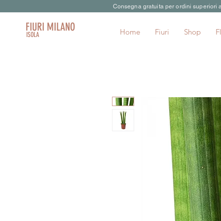
Consegna gratuita per ordini superiori
FIURI MILANO
Home
Fiuri
Shop
F
ISOLA