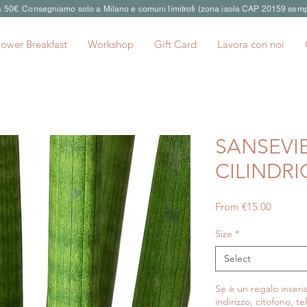
 a 50€. Consegniamo solo a Milano e comuni limitrofi (zona isola CAP 20159 semp
lower Breakfast
Workshop
Gift Card
Lavora con noi
SANSEVI
CILINDRI
Sale
From
€15.00
Price
Size
*
Select
Se è un regalo inseris
indirizzo, citofono, te