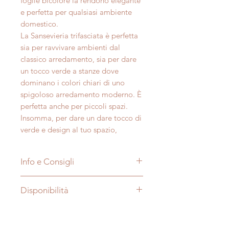
foglie bicolore la rendono elegante
e perfetta per qualsiasi ambiente
domestico.
La Sansevieria trifasciata è perfetta
sia per ravvivare ambienti dal
classico arredamento, sia per dare
un tocco verde a stanze dove
dominano i colori chiari di uno
spigoloso arredamento moderno. È
perfetta anche per piccoli spazi.
Insomma, per dare un dare tocco di
verde e design al tuo spazio,
Info e Consigli
Nome:
Sansevieria trifaciata
Disponibilità
Soprannome:
lingua della
suocera
Le foto sono puramente a scopo
Tipo di pianta:
Sempre verde
illustrativo, dimensioni e aspetto
Famiglia:
Agavaceae