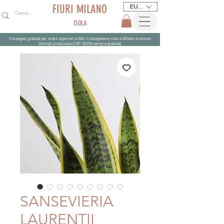
FIURI MILANO
EUR (€)
ISOLA
Consegna gratuita per ordini superiori a 50€. Consegniamo solo a Milano e comuni
limitrofi (zona isola CAP 20159 sempre gratuita)
SANSEVIERIA
LAURENTII