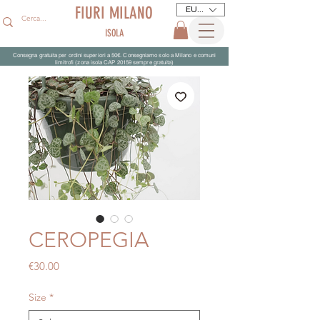
FIURI MILANO
EUR (€)
ISOLA
Consegna gratuita per ordini superiori a 50€. Consegniamo solo a Milano e comuni
limitrofi (zona isola CAP 20159 sempre gratuita)
CEROPEGIA
Price
€30.00
Size
*