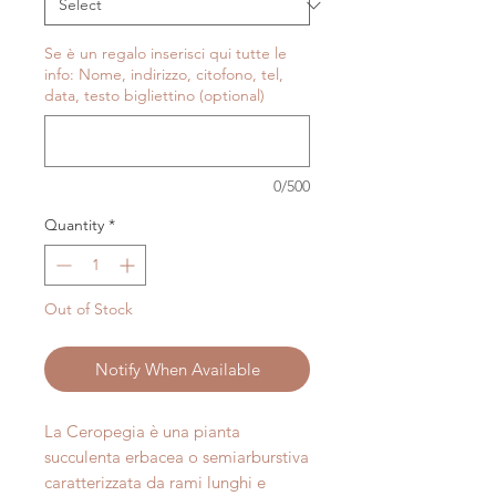
Se è un regalo inserisci qui tutte le
info: Nome, indirizzo, citofono, tel,
data, testo bigliettino (optional)
0/500
Quantity
*
Out of Stock
Notify When Available
La Ceropegia è una pianta
succulenta erbacea o semiarburstiva
caratterizzata da rami lunghi e