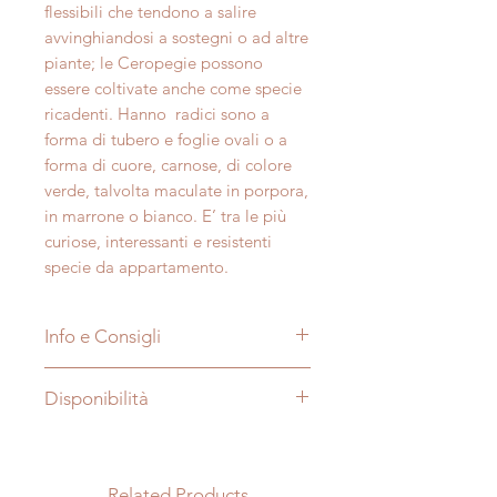
flessibili che tendono a salire
avvinghiandosi a sostegni o ad altre
piante; le Ceropegie possono
essere coltivate anche come specie
ricadenti. Hanno radici sono a
forma di tubero e foglie ovali o a
forma di cuore, carnose, di colore
verde, talvolta maculate in porpora,
in marrone o bianco. E’ tra le più
curiose, interessanti e resistenti
specie da appartamento.
Info e Consigli
Nome:
Ceropegia
Disponibilità
Soprannome:
Tipo di pianta:
Succulenta
Le foto sono puramente a scopo
Famiglia:
Apocynaceae
illustrativo, dimensioni e aspetto
Origine:
Sudafrica
della pianta possono variare a
Related Products