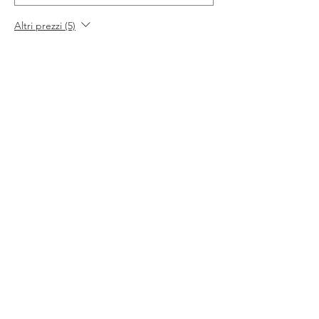
Altri prezzi (5)
Totale
0,00 €
Acquista ora
Condividi questo evento
Piazza Fidia