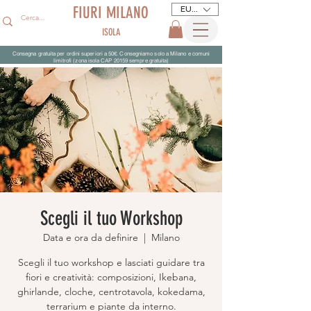
FIURI MILANO
EUR (€)
ISOLA
Consegna gratuita per ordini superiori a 50€. Consegniamo solo a Milano e comuni
limitrofi (zona isola CAP 20159 sempre gratuita)
Scegli il tuo Workshop
Data e ora da definire
  |  
Milano
Scegli il tuo workshop e lasciati guidare tra
fiori e creatività: composizioni, Ikebana,
ghirlande, cloche, centrotavola, kokedama,
terrarium e piante da interno.