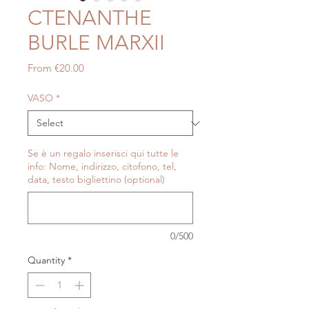
CTENANTHE
BURLE MARXII
Sale
From
€20.00
Price
VASO
*
Se è un regalo inserisci qui tutte le
info: Nome, indirizzo, citofono, tel,
data, testo bigliettino (optional)
0/500
Quantity
*