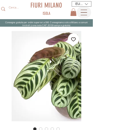
FIURI MILANO
EUR (€)
ISOLA
Consegna gratuita per ordini superiori a 50€. Consegniamo solo a Milano e comuni
limitrofi (zona isola CAP 20159 sempre gratuita)