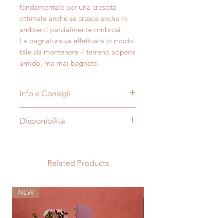
fondamentale per una crescita
ottimale anche se cresce anche in
ambienti parzialmente ombrosi.
La bagnatura va effettuata in modo
tale da mantenere il terreno appena
umido, ma mai bagnato.
Info e Consigli
Nome:
Calathea Rufibarba
Disponibilità
Soprannome:
pianta della
preghiera
Le foto sono puramente a scopo
Tipo di pianta:
Perenne, Interno
illustrativo, dimensioni e aspetto
Famiglia:
Marantaceae
della pianta possono variare a
Related Products
Origine:
Sud America, Africa
seconda della stagione e del
meridionale
periodo in cui viene acquistata. La
Difficoltà:
Media
NEW
NEW
forma ed il portamento della pianta
Luce:
Moderata, non sole diretto
possono variare rispetto alle foto
Purificazione dell’aria:
Si
dell’inserzione in quanto tutte le