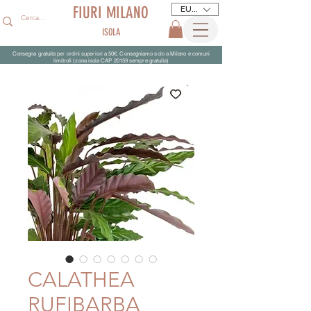
FIURI MILANO
EUR (€)
ISOLA
Consegna gratuita per ordini superiori a 50€. Consegniamo solo a Milano e comuni
limitrofi (zona isola CAP 20159 sempre gratuita)
CALATHEA
RUFIBARBA