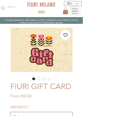
FIURI MILANO
EUR (€)
ISOLA
Consegna gratuita per ordini superiori a 50€. Consegniamo solo a Milano e comuni
limitrofi (zona isola CAP 20159 sempre gratuita)
FIURI GIFT CARD
Sale
From
€50.00
Price
IMPORTO
*