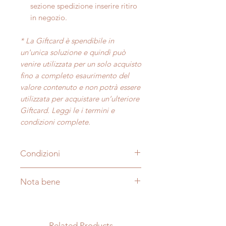
sezione spedizione inserire ritiro
in negozio.
* La Giftcard è spendibile in
un'unica soluzione e quindi può
venire utilizzata per un solo acquisto
fino a completo esaurimento del
valore contenuto e non potrà essere
utilizzata per acquistare un’ulteriore
Giftcard. Leggi le i termini e
condizioni complete.
Condizioni
La Giftcard FIURI viene venduta
Nota bene
in tagli da 50, 100, 150, 200, 500
euro
Per l'acquisto di gift card non sarà
La Giftcard FIURI viene accettata
emesso alcun documento di vendita
esclusivamente sul sito
in quanto per la normativa IVA
Related Products