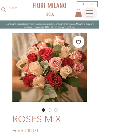
FIURI MILANO
EUR (€)
ISOLA
Consegna gratuita per ordini superiori a 50€. Consegniamo solo a Milano e comuni
limitrofi (zona isola CAP 20159 sempre gratuita)
ROSES MIX
Sale
From
€40.00
Price