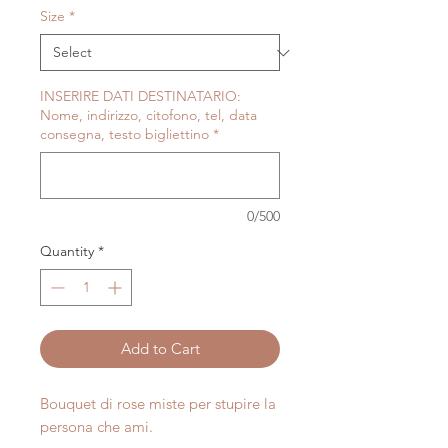
Size
*
INSERIRE DATI DESTINATARIO:
Nome, indirizzo, citofono, tel, data
consegna, testo bigliettino
*
0/500
Quantity
*
Add to Cart
Bouquet di rose miste per stupire la
persona che ami.