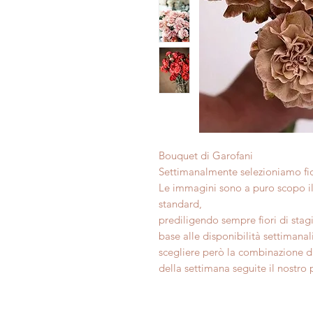
Bouquet di Garofani
Settimanalmente selezioniamo fiori 
Le immagini sono a puro scopo il
standard,
prediligendo sempre fiori di st
base alle disponibilità settimanali
scegliere però la combinazione di
della settimana seguite il nostro