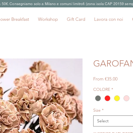
 a 50€. Consegniamo solo a Milano e comuni limitrofi (zona isola CAP 20159 semp
lower Breakfast
Workshop
Gift Card
Lavora con noi
GAROFA
Sale
From
€35.00
Price
COLORE
*
Size
*
Select