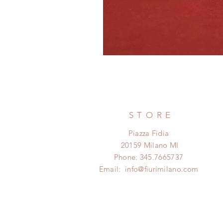
STORE
Piazza Fidia
20159 Milano MI
Phone: 345.7665737
Email:
info@fiurimilano.com