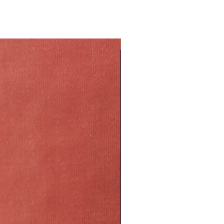
isponibilità settimanali per
per metà di acqua fresca.
ezza. Non possiamo garantire
e gli steli di circa un centimetro.
tà immediata dei fiori scelti, in
gi i nutrienti all'acqua.
ai contattato per proporti i fiori
ni 2 giorni, lavando il vaso e
NEW
 sarai soddisfatto ti garantiamo
che non rimangano residui di
o del tuo ordine.
e temperature, assicurati che i
sbalzi di temperatura ed evita la
calore.
idratazione verso i petali rimuovi
lie verdi.