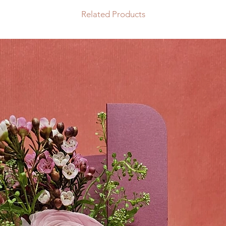
mazzo in base alle d
in un vaso riempito 
Related Products
garantirti la fresch
2. Taglia in diagonal
quindi la disponibili
3. Se presenti aggiun
caso di problemi verr
4. Cambia l'acqua og
disponibili e se non
facendo attenzione 
un rimborso complet
sapone.
5. Fai attenzione all
fiori non subiscano 
vicinanza a fonti di 
6. Per canalizzare l'
(a piacimento) le fog