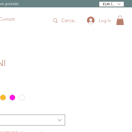
re gratuita)
EUR (€)
Contatti
Log In
NI