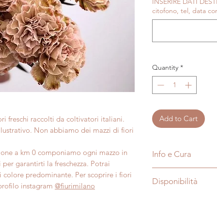
INSERIRE DATI DESTI
citofono, tel, data co
Quantity
*
Add to Cart
freschi raccolti da coltivatori italiani.
lustrativo. Non abbiamo dei mazzi di fiori
agione a km 0 componiamo ogni mazzo in
Info e Cura
 per garantirti la freschezza. Potrai
Fiuri è un negozio di
 colore predominante. Per scoprire i fiori
Disponibilità
proponiamo sempre f
 profilo instagram
@fiurimilano
consegna in giornata.
Prediligiamo sempre 
questi semplici consi
scegliedo coltivato
1. Rimuovi l’involucr