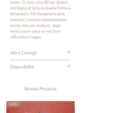
urtata.
Ci sono circa 80 tipi diversi,
con foglie di tutte le diverse forme e
dimensioni.
Per mantenerla sana,
mantieni il terreno costantemente
umido (ma non fradicio), dagli
molta luce e cerca di non farlo
raffreddare troppo.
Info e Consigli
Nome:
Alocasia
Disponibilità
Soprannome:
Orecchio di
elefante
Le foto sono puramente a scopo
Tipo di pianta:
Albero
illustrativo, dimensioni e aspetto
sempreverde; interno
della pianta possono variare a
Related Products
Famiglia:
Araceae
seconda della stagione e del
Origine:
Sud-est asiatico
periodo in cui viene acquistata. La
tropicale
NEW
NEW
forma ed il portamento della pianta
Difficoltà:
Media
possono variare rispetto alle foto
Luce:
Molta luce, non sole