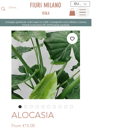
FIURI MILANO
EUR (€)
ISOLA
Consegna gratuita per ordini superiori a 50€. Consegniamo solo a Milano e comuni
limitrofi (zona isola CAP 20159 sempre gratuita)
ALOCASIA
Sale
From
€15.00