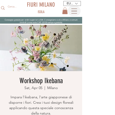
FIURI MILANO
EUR (€)
ISOLA
Consegna gratuita per ordini superiori a 50€. Consegniamo solo a Milano e comuni
limitrofi (zona isola CAP 20159 sempre gratuita)
Workshop Ikebana
Sat, Apr 05
  |  
Milano
Impara l'ikebana, l'arte giapponese di
disporre i fiori. Crea i tuoi design floreali
applicando questa speciale conoscenza
della natura.