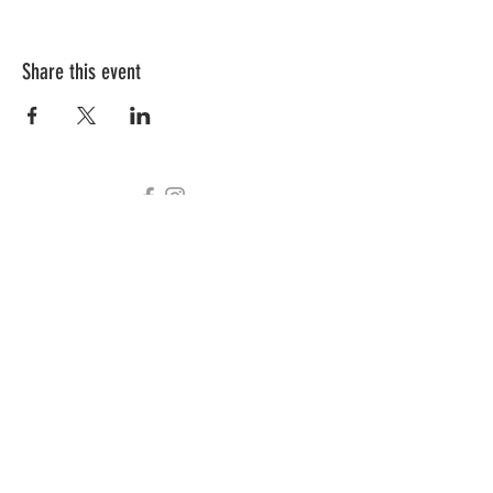
Share this event
Piazza Fidia
20159 Milano MI
Phone:
345.7665737
Email:
info@fiurimilano.com
Lun: 8
.00/12.00 - 13.00/
15.00
​​Mar: 8
.00/12.00 - 13.00/18.30
Mer:
8
.00/12.00 - 13.00/18.30
Gio: 8
.00/12.00 - 13.00/18.30
Ven: 8
.00/12.00 - 13.00/18.30
Sab: 8
.30/
18.30