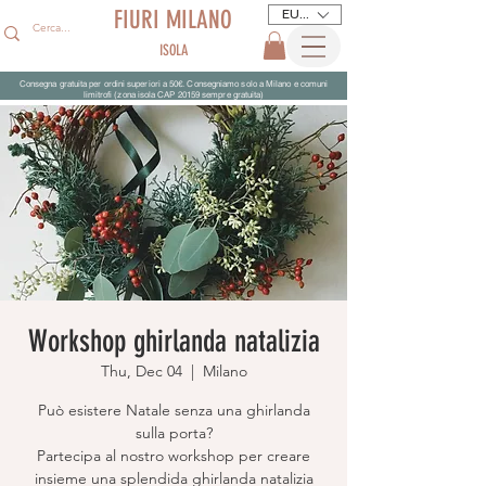
FIURI MILANO
EUR (€)
ISOLA
Consegna gratuita per ordini superiori a 50€. Consegniamo solo a Milano e comuni
limitrofi (zona isola CAP 20159 sempre gratuita)
Workshop ghirlanda natalizia
Thu, Dec 04
  |  
Milano
Può esistere Natale senza una ghirlanda
sulla porta?
Partecipa al nostro workshop per creare
insieme una splendida ghirlanda natalizia