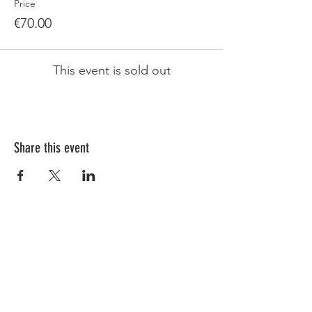
Price
€70.00
This event is sold out
Share this event
Piazza Fidia
20159 Milano MI
Phone:
345.7665737
Email:
info@fiurimilano.com