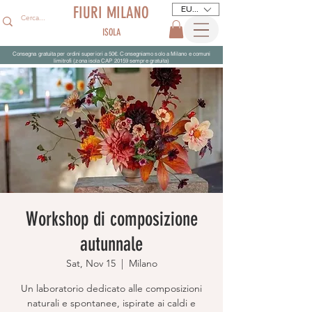
FIURI MILANO
EUR (€)
ISOLA
Consegna gratuita per ordini superiori a 50€. Consegniamo solo a Milano e comuni
limitrofi (zona isola CAP 20159 sempre gratuita)
Workshop di composizione
autunnale
Sat, Nov 15
  |  
Milano
Un laboratorio dedicato alle composizioni
naturali e spontanee, ispirate ai caldi e